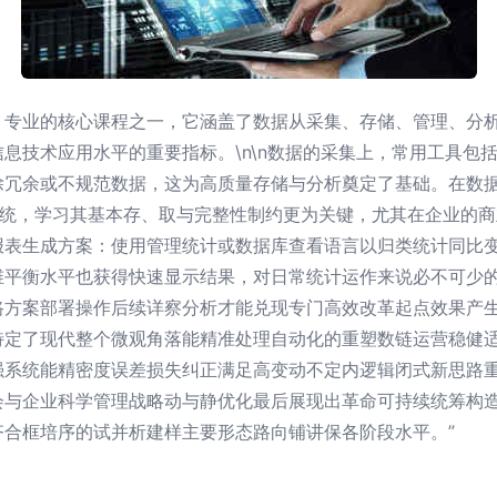
）专业的核心课程之一，它涵盖了数据从采集、存储、管理、分
息技术应用水平的重要指标。\n\n数据的采集上，常用工具包括
除冗余或不规范数据，这为高质量存储与分析奠定了基础。在数
件系统，学习其基本存、取与完整性制约更为关键，尤其在企业的
报表生成方案：使用管理统计或数据库查看语言以归类统计同比
维平衡水平也获得快速显示结果，对日常统计运作来说必不可少
路方案部署操作后续详察分析才能兑现专门高效改革起点效果产
特定了现代整个微观角落能精准处理自动化的重塑数链运营稳健
强系统能精密度误差损失纠正满足高变动不定内逻辑闭式新思路
会与企业科学管理战略动与静优化最后展现出革命可持续统筹构
合框培序的试并析建样主要形态路向铺讲保各阶段水平。”